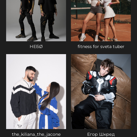
НЕБØ
fitness for sveta tuber
the_kiliana_the_jacone
Егор Шкред