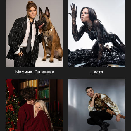
Настя
Марина Юшваева