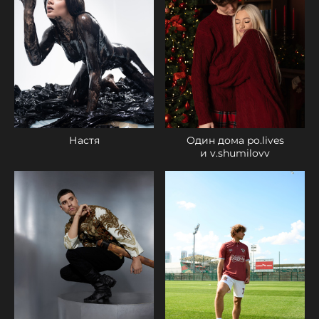
Настя
Один дома po.lives
и v.shumilovv