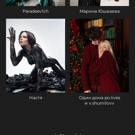
Paradeev1ch
Марина Юшваева
Настя
Один дома po.lives
и v.shumilovv