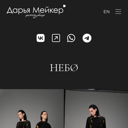
EN
НЕБØ