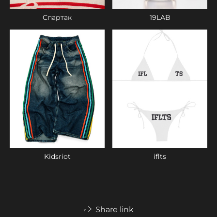
Спартак
19LAB
iflts
Kidsriot
Share link