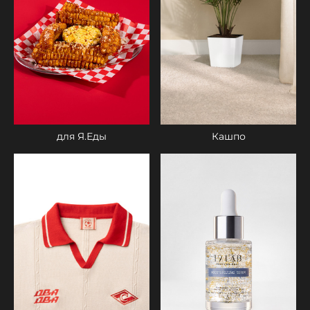
Кашпо
для Я.Еды