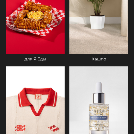
Кашпо
для Я.Еды