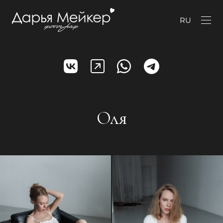
RU
Оля