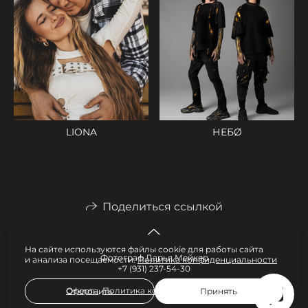
LIONA
НЕБØ
Поделиться ссылкой
На сайте используются файлы cookie для работы сайта
Фотограф Дарья Мейкер
и анализа посещаемости.
Политика конфиденциальности
+7 (931) 237-54-30
Оферта
,
Политика конфиденциальности
Отклонить
Принять