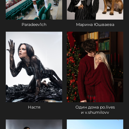
Paradeev1ch
Марина Юшваева
Настя
Один дома po.lives
и v.shumilovv