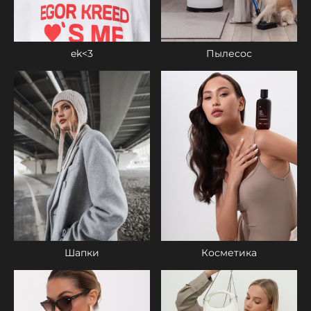
ek<3
Пылесос
Шапки
Косметика